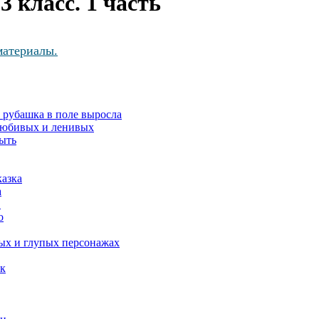
3 класс. 1 часть
материалы.
 рубашка в поле выросла
олюбивых и ленивых
ыть
казка
а
.
о
ых и глупых персонажах
ек