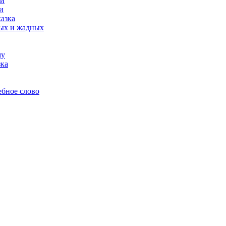
ни
и
казка
рых и жадных
му
зка
ебное слово