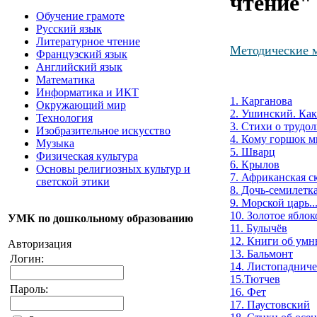
чтение" 
Обучение грамоте
Русский язык
Литературное чтение
Методические 
Французский язык
Английский язык
Математика
Информатика и ИКТ
1. Карганова
Окружающий мир
2. Ушинский. Как
Технология
3. Стихи о труд
Изобразительное искусство
4. Кому горшок м
Музыка
5. Шварц
Физическая культура
6. Крылов
Основы религиозных культур и
7. Африканская с
светской этики
8. Дочь-семилетк
9. Морской царь..
10. Золотое яблок
УМК по дошкольному образованию
11. Булычёв
12. Книги об умн
Авторизация
13. Бальмонт
Логин:
14. Листопаднич
15.Тютчев
Пароль:
16. Фет
17. Паустовский