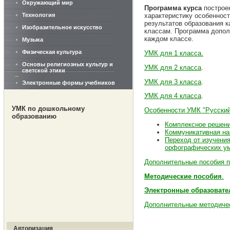
Окружающий мир
Программа курса
построе
Технология
характеристику особенност
результатов образования к
Изобразительное искусство
классам. Программа допол
каждом классе.
Музыка
Физическая культура
УМК для 1 класса.
Основы религиозных культур и
УМК для 2 класса
.
светской этики
УМК для 3 класса
.
Электронные формы учебников
УМК для 4 класса
.
УМК по дошкольному
Особенности УМК "Русский
образованию
Комплексное решени
Коммуникативная на
Переход от изучени
орфографических ум
Дополнительные пособия по
Методические пособия
.
Электронные образовате
Дополнительные методиче
Авторизация