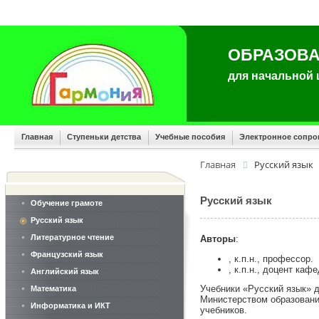
ОБРАЗОВА
для начальной
Главная
Ступеньки детства
Учебные пособия
Электронное сопр
Главная
Русский язык
Русский язык
Обучение грамоте
Русский язык
Литературное чтение
Авторы
:
Французский язык
, к.п.н., профессор.
, к.п.н., доцент ка
Английский язык
Учебники «Русский язык» 
Математика
Министерством образовани
Информатика и ИКТ
учебников.