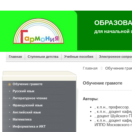
ОБРАЗОВА
для начальной
Главная
Ступеньки детства
Учебные пособия
Электронное сопр
Главная
Обучение гра
Обучение грамоте
Обучение грамоте
Русский язык
Литературное чтение
Авторы
:
Французский язык
, к.п.н., профессор.
, к.п.н., доцент ка
Английский язык
, доцент Шуйского Г
Математика
, к.п.н., доцент ка
ИППО Московского го
Информатика и ИКТ