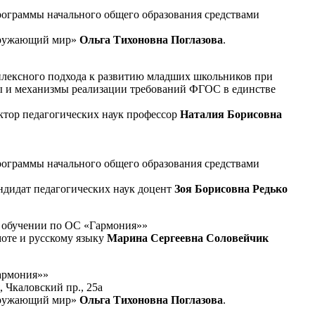
рограммы начального общего образования средствами
Окружающий мир»
Ольга Тихоновна Поглазова
.
плексного подхода к развитию младших школьников при
ы и механизмы реализации требований ФГОС в единстве
ктор педагогических наук профессор
Наталия Борисовна
рограммы начального общего образования средствами
ндидат педагогических наук доцент
Зоя Борисовна Редько
 обучении по ОС «Гармония»»
моте и русскому языку
Марина Сергеевна Соловейчик
армония»»
 Чкаловский пр., 25а
Окружающий мир»
Ольга Тихоновна Поглазова
.