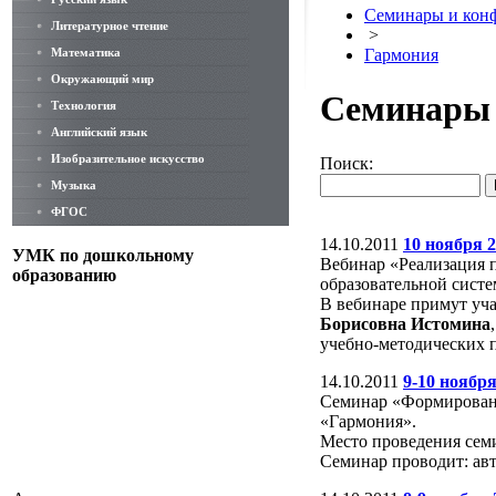
Семинары и кон
Литературное чтение
>
Математика
Гармония
Окружающий мир
Семинары 
Технология
Английский язык
Изобразительное искусство
Поиск:
Музыка
ФГОС
14.10.2011
10 ноября 2
УМК по дошкольному
Вебинар «Реализация 
образованию
образовательной сист
В вебинаре примут уча
Борисовна Истомина
учебно-методических 
14.10.2011
9-10 ноябр
Семинар «Формировани
«Гармония».
Место проведения семи
Семинар проводит: ав